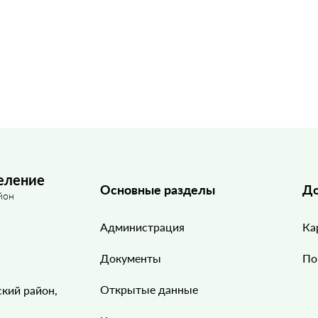
еление
Основные разделы
До
йон
Администрация
Ка
Документы
По
Открытые данные
ский район,