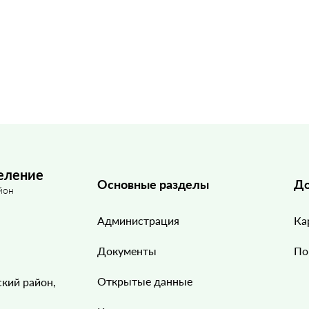
еление
Основные разделы
До
йон
Администрация
Ка
Документы
По
Открытые данные
ский район,