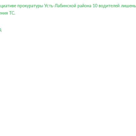
циативе прокуратуры Усть-Лабинской района 10 водителей лишены
ения ТС.
д